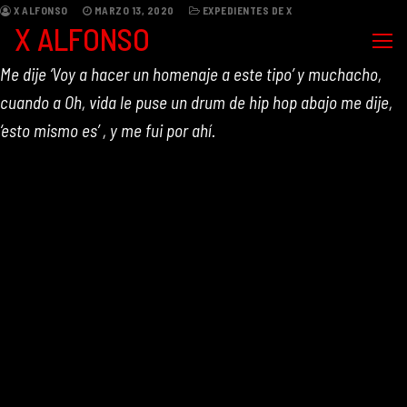
Ir
X ALFONSO
MARZO 13, 2020
EXPEDIENTES DE X
X ALFONSO
al
contenido
Me dije ‘Voy a hacer un homenaje a este tipo’ y muchacho,
cuando a Oh, vida le puse un drum de hip hop abajo me dije,
‘esto mismo es’ , y me fui por ahí.