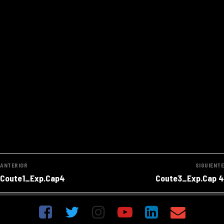
Navegación
ANTERIOR
SIGUIENTE
de
Entrada
Entrada
Coute1_Exp.Cap4
Coute3_Exp.Cap 4
anterior:
siguiente:
entradas